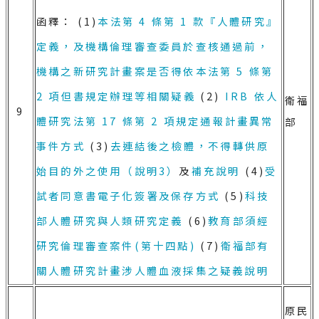
函釋： (1)
本法第 4 條第 1 款『人體研究』
定義，及機構倫理審查委員於查核通過前，
機構之新研究計畫案是否得依本法第 5 條第
2 項但書規定辦理等相關疑義
(2)
IRB 依人
衛福
9
體研究法第 17 條第 2 項規定通報計畫異常
部
事件方式
(3)
去連結後之檢體，不得轉供原
始目的外之使用（說明3）
及
補充說明
(4)
受
試者同意書電子化簽署及保存方式
(5)
科技
部人體研究與人類研究定義
(6)
教育部須經
研究倫理審查案件(第十四點)
(7)
衛福部有
關人體研究計畫涉人體血液採集之疑義說明
原民