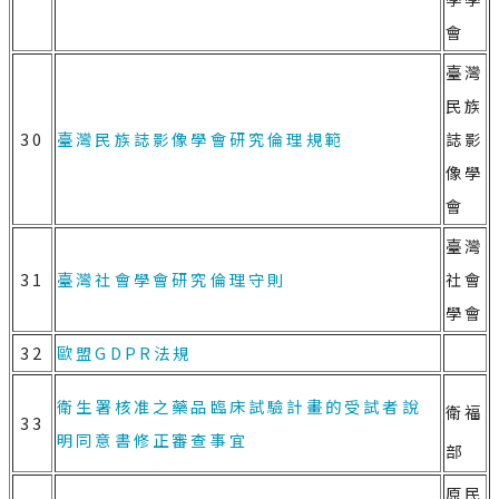
會
臺灣
民族
30
臺灣民族誌影像學會研究倫理規範
誌影
像學
會
臺灣
31
臺灣社會學會研究倫理守則
社會
學會
32
歐盟GDPR法規
衛生署核准之藥品臨床試驗計畫的受試者說
衛福
33
明同意書修正審查事宜
部
原民