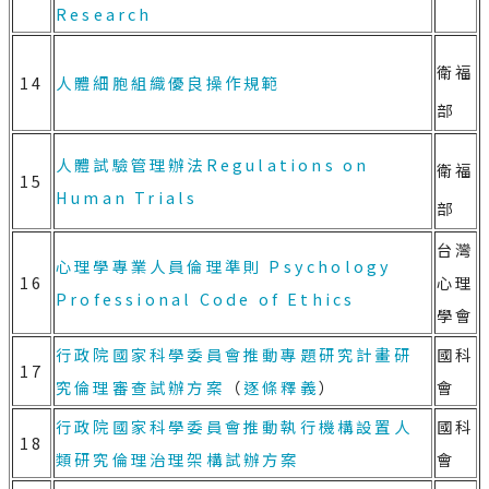
Research
衛福
14
人體細胞組織優良操作規範
部
人體試驗管理辦法
Regulations on
衛福
15
Human Trials
部
台灣
心理學專業人員倫理準則
Psychology
16
心理
Professional Code of Ethics
學會
行政院國家科學委員會推動專題研究計畫研
國科
17
究倫理審查試辦方案
（
逐條釋義
）
會
行政院國家科學委員會推動執行機構設置人
國科
18
類研究倫理治理架構試辦方案
會