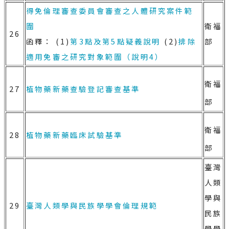
得免倫理審查委員會審查之人體研究案件範
圍
衛福
26
函釋： (1)
第3點及第5點疑義說明
(2)
排除
部
適用免審之研究對象範圍（說明4）
衛福
27
植物藥新藥查驗登記審查基準
部
衛福
28
植物藥新藥臨床試驗基準
部
臺灣
人類
學與
29
臺灣人類學與民族學學會倫理規範
民族
學學