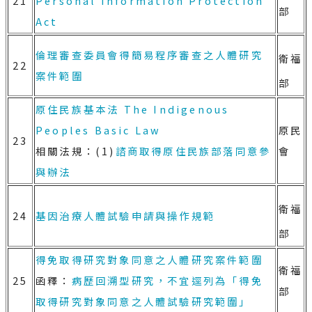
21
Personal Information Protection
部
Act
倫理審查委員會得簡易程序審查之人體研究
衛福
22
案件範圍
部
原住民族基本法
The Indigenous
Peoples Basic Law
原民
23
相關法規：(1)
諮商取得原住民族部落同意參
會
與辦法
衛福
24
基因治療人體試驗申請與操作規範
部
得免取得研究對象同意之人體研究案件範圍
衛福
25
函釋：
病歷回溯型研究，不宜逕列為「得免
部
取得研究對象同意之人體試驗研究範圍」