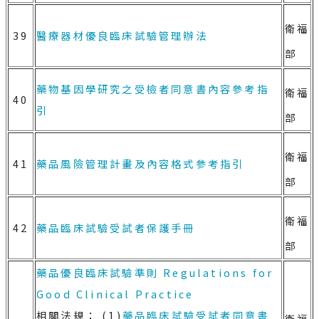
衛福
39
醫療器材優良臨床試驗管理辦法
部
藥物基因學研究之受檢者同意書內容參考指
衛福
40
引
部
衛福
41
藥品風險管理計畫及內容格式參考指引
部
衛福
42
藥品臨床試驗受試者保護手冊
部
藥品優良臨床試驗準則
Regulations for
Good Clinical Practice
相關法規： (1)
藥品臨床試驗受試者同意書
衛福