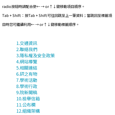
radio按鈕時請配合使← → or↑↓鍵移動項目順序。
Tab + Shift：按Tab + Shift可往回跳至上一筆資料；當跳回至標籤項
目時您可繼續利用← → or↑↓鍵移動標籤順序。
交通資訊
聯絡我們
隱私權及安全政策
網站導覽
相關連結
研之有物
學術活動
學術行政
院新聞稿
檢舉信箱
公布欄
組織架構